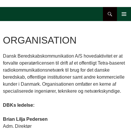
Hop
til
Søg
indhold
PRIMÆ
MENU
ORGANISATION
Dansk Beredskabskommunikation A/S hovedaktivitet er at
forvalte operatørlicensen til drift af et offentligt Tetra-baseret
radiokommunikationsnetværk til brug for det danske
beredskab, offentlige institutioner samt andre kommercielle
kunder i Danmark. Organisationen omfatter en kerne af
specialiserede ingeniører, teknikere og netværkskyndige.
DBKs ledelse:
Brian Lilja Pedersen
Adm. Direktør