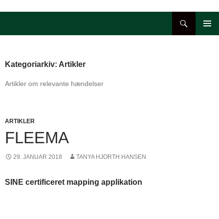
Hop
til
Søg
indhold
PRIMÆ
MENU
Kategoriarkiv: Artikler
Artikler om relevante hændelser
ARTIKLER
FLEEMA
29. JANUAR 2018
TANYA HJORTH HANSEN
SINE certificeret mapping applikation