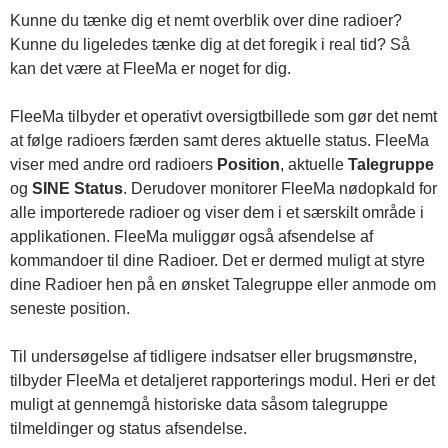
Kunne du tænke dig et nemt overblik over dine radioer?
Kunne du ligeledes tænke dig at det foregik i real tid? Så
kan det være at FleeMa er noget for dig.
FleeMa tilbyder et operativt oversigtbillede som gør det nemt
at følge radioers færden samt deres aktuelle status. FleeMa
viser med andre ord radioers
Position
, aktuelle
Talegruppe
og
SINE Status
. Derudover monitorer FleeMa nødopkald for
alle importerede radioer og viser dem i et særskilt område i
applikationen. FleeMa muliggør også afsendelse af
kommandoer til dine Radioer. Det er dermed muligt at styre
dine Radioer hen på en ønsket Talegruppe eller anmode om
seneste position.
Til undersøgelse af tidligere indsatser eller brugsmønstre,
tilbyder FleeMa et detaljeret rapporterings modul. Heri er det
muligt at gennemgå historiske data såsom talegruppe
tilmeldinger og status afsendelse.