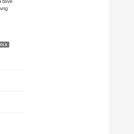
a blive
vrig
OLA