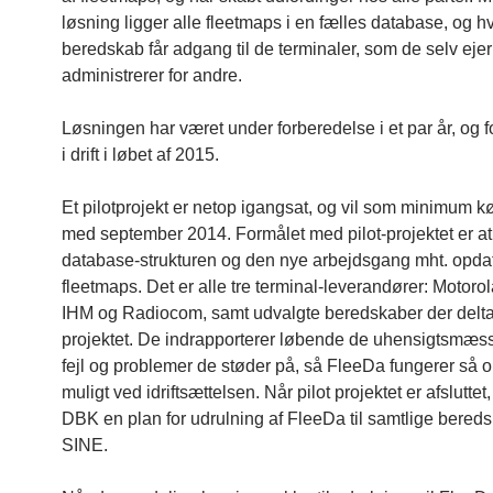
løsning ligger alle fleetmaps i en fælles database, og hv
beredskab får adgang til de terminaler, som de selv ejer 
administrerer for andre.
Løsningen har været under forberedelse i et par år, og f
i drift i løbet af 2015.
Et pilotprojekt er netop igangsat, og vil som minimum kør
med september 2014. Formålet med pilot-projektet er at
database-strukturen og den nye arbejdsgang mht. opdat
fleetmaps. Det er alle tre terminal-leverandører: Motoro
IHM og Radiocom, samt udvalgte beredskaber der delta
projektet. De indrapporterer løbende de uhensigtsmæs
fejl og problemer de støder på, så FleeDa fungerer så 
muligt ved idriftsættelsen. Når pilot projektet er afsluttet
DBK en plan for udrulning af FleeDa til samtlige bered
SINE.