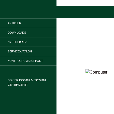
Hop
til
Søg
indhold
ARTIKLER
DOWNLOADS
NYHEDSBREV
SERVICEKATALOG
KONTROLRUMSSUPPORT
DBK ER ISO9001 & ISO27001
CERTIFICERET