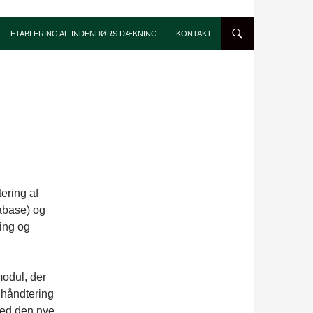
ETABLERING AF INDENDØRS DÆKNING
KONTAKT
ering af
abase) og
ring og
modul, der
l håndtering
 Med den nye