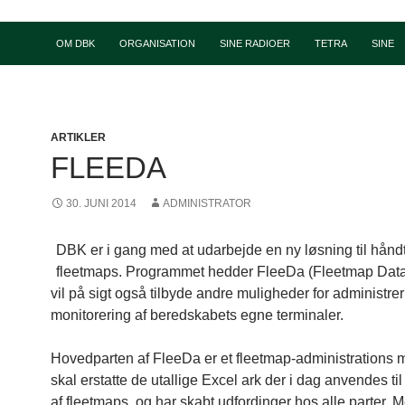
OM DBK
ORGANISATION
SINE RADIOER
TETRA
SINE
ARTIKLER
FLEEDA
30. JUNI 2014
ADMINISTRATOR
DBK er i gang med at udarbejde en ny løsning til håndt
fleetmaps. Programmet hedder FleeDa (Fleetmap Dat
vil på sigt også tilbyde andre muligheder for administre
monitorering af beredskabets egne terminaler.
Hovedparten af FleeDa er et fleetmap-administrations 
skal erstatte de utallige Excel ark der i dag anvendes ti
af fleetmaps, og har skabt udfordinger hos alle parter.