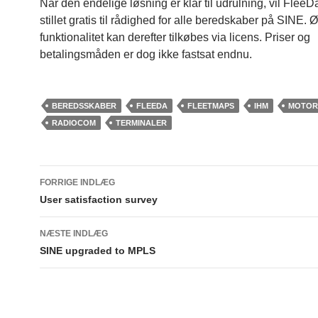
Når den endelige løsning er klar til udrulning, vil FleeD
stillet gratis til rådighed for alle beredskaber på SINE. Ø
funktionalitet kan derefter tilkøbes via licens. Priser og
betalingsmåden er dog ikke fastsat endnu.
BEREDSSKABER
FLEEDA
FLEETMAPS
IHM
MOTOR
RADIOCOM
TERMINALER
Indlægsnavigation
FORRIGE INDLÆG
User satisfaction survey
NÆSTE INDLÆG
SINE upgraded to MPLS