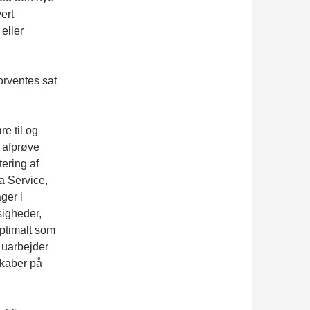
ert
eller
orventes sat
e til og
 afprøve
ering af
la Service,
ger i
sigheder,
optimalt som
, uarbejder
skaber på